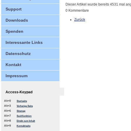
Dieser Artikel wurde bereits 4531 mal a
Support
0 Kommentare
Zurück
Downloads
Spenden
Interessante Links
Datenschutz
Kontakt
Impressum
Access-Keypad
Alt+0
Startseite
Alt+3
Vorherige Seite
Alt+6
Sitemap
Alt+7
Suchfunktion
Alt+8
Direkt zum Inhalt
Alt+9
Kontaktseite