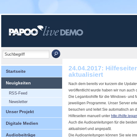
24.04.2017: Hilfeseit
Startseite
aktualisiert
Neuigkeiten
Nach dem bereits vor kurzem die Updatev
veröffentlicht wurde haben wir nun auch d
RSS-Feed
Die Legantoohilfe für die Windows- und Ma
Newsletter
jeweiligen Programme. Unser Server erke
besuchen und leitet Sie automatisch an di
Unser Projekt
Hilfeseiten manuell unter
http://hilfe.lega
Auch die Audioanleitungen für die beid
Digitale Medien
aktualisiert und angepaßt.
Audiobeiträge
Die Audioanleitungen können Sie wie i