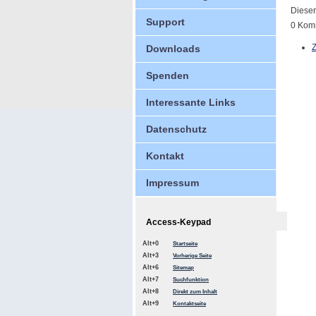
Dieser
Support
0 Kom
Downloads
Spenden
Interessante Links
Datenschutz
Kontakt
Impressum
Access-Keypad
Alt+0
Startseite
Alt+3
Vorherige Seite
Alt+6
Sitemap
Alt+7
Suchfunktion
Alt+8
Direkt zum Inhalt
Alt+9
Kontaktseite