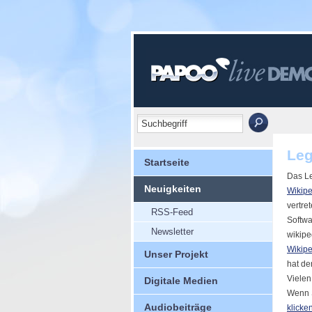
Leg
Startseite
Das Le
Neuigkeiten
Wikipe
vertret
RSS-Feed
Softwa
Newsletter
wikipe
Wikipe
Unser Projekt
hat de
Vielen
Digitale Medien
Wenn S
Audiobeiträge
klicken