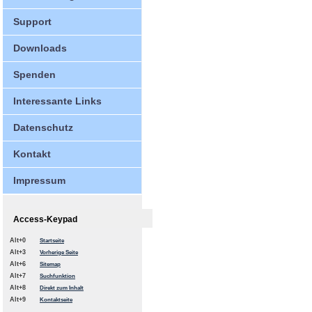
Support
Downloads
Spenden
Interessante Links
Datenschutz
Kontakt
Impressum
Access-Keypad
Alt+0
Startseite
Alt+3
Vorherige Seite
Alt+6
Sitemap
Alt+7
Suchfunktion
Alt+8
Direkt zum Inhalt
Alt+9
Kontaktseite