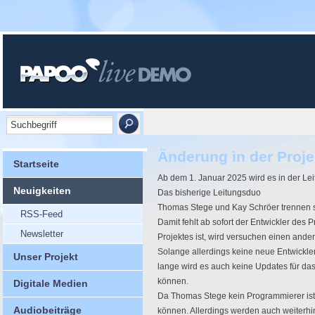
Änderung in der Proje
Startseite
Ab dem 1. Januar 2025 wird es in der Le
Neuigkeiten
Das bisherige Leitungsduo
Thomas Stege und Kay Schröer trennen 
RSS-Feed
Damit fehlt ab sofort der Entwickler des 
Newsletter
Projektes ist, wird versuchen einen ander
Solange allerdings keine neue Entwickler
Unser Projekt
lange wird es auch keine Updates für 
können.
Digitale Medien
Da Thomas Stege kein Programmierer ist
Audiobeiträge
können. Allerdings werden auch weiterhin