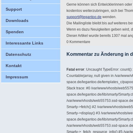
Gerne können sich Entwicklerinnen oder 
Support
kostenlos weiterzubringen, sich bei Tho
support@legantoo.de
wenden.
Downloads
Die Mailingliste bleibt bis auf weiteres b
Wenn es dazu Neuigkeiten geben wird, dan
Spenden
Dieser Artikel wurde bereits 1307 mal a
0 Kommentare
Interessante Links
Kommentar zu Änderung in de
Datenschutz
Kontakt
Fatal error
: Uncaught TypeError: count()
Countable|array, null given in /var/www
Impressum
space.de/legantoo.de/templates_c/pa
Stack trace: #0 /var/www/vhosts/web5575
space.de/legantoo.de/lib/smarty/Smarty.c
/var/www/vhosts/web55753.ssd-space.de/l
Smarty->fetch() #2 /var/www/vhosts/web5
Smarty->display() #3 /var/www/vhosts/w
space.de/legantoo.de/lib/smarty/Smarty.
/var/www/vhosts/web55753.ssd-space.de/l
Smarty->_fetch_resource_info() #5 /var