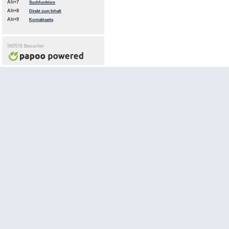
Alt+7
Suchfunktion
Alt+8
Direkt zum Inhalt
Alt+9
Kontaktseite
560576 Besucher