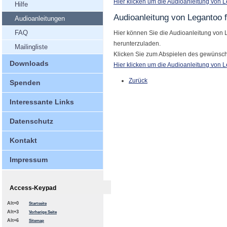
Hier klicken um die Audioanleitung von 
Hilfe
Audioanleitung von Legantoo f
Audioanleitungen
FAQ
Hier können Sie die Audioanleitung von
herunterzuladen.
Mailingliste
Klicken Sie zum Abspielen des gewünsch
Downloads
Hier klicken um die Audioanleitung von L
Zurück
Spenden
Interessante Links
Datenschutz
Kontakt
Impressum
Access-Keypad
Alt+0
Startseite
Alt+3
Vorherige Seite
Alt+6
Sitemap