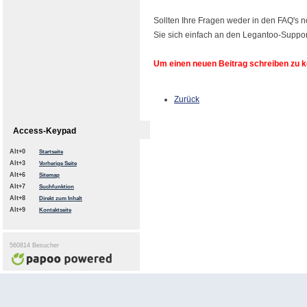
Sollten Ihre Fragen weder in den FAQ's n
Sie sich einfach an den Legantoo-Suppor
Um einen neuen Beitrag schreiben zu kö
Zurück
Access-Keypad
Alt+0
Startseite
Alt+3
Vorherige Seite
Alt+6
Sitemap
Alt+7
Suchfunktion
Alt+8
Direkt zum Inhalt
Alt+9
Kontaktseite
560814 Besucher