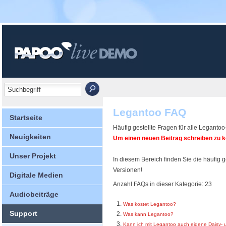
Legantoo FAQ
Startseite
Häufig gestellte Fragen für alle Legantoo
Neuigkeiten
Um einen neuen Beitrag schreiben zu kö
Unser Projekt
In diesem Bereich finden Sie die häufig 
Versionen!
Digitale Medien
Anzahl FAQs in dieser Kategorie: 23
Audiobeiträge
Was kostet Legantoo?
Support
Was kann Legantoo?
Kann ich mit Legantoo auch eigene Daisy- 