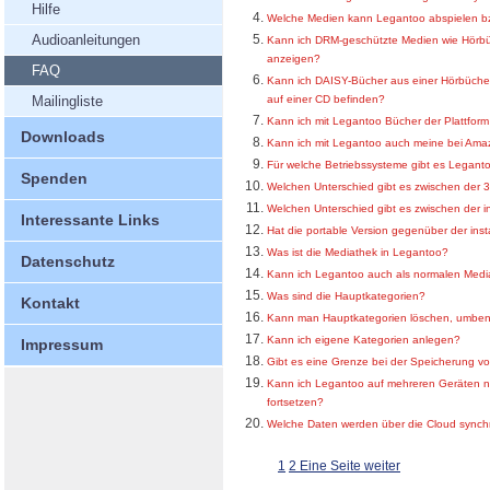
Hilfe
Welche Medien kann Legantoo abspielen b
Audioanleitungen
Kann ich DRM-geschützte Medien wie Hörbü
anzeigen?
FAQ
Kann ich DAISY-Bücher aus einer Hörbücher
Mailingliste
auf einer CD befinden?
Kann ich mit Legantoo Bücher der Plattfor
Downloads
Kann ich mit Legantoo auch meine bei Ama
Für welche Betriebssysteme gibt es Legant
Spenden
Welchen Unterschied gibt es zwischen der 3
Welchen Unterschied gibt es zwischen der i
Interessante Links
Hat die portable Version gegenüber der ins
Was ist die Mediathek in Legantoo?
Datenschutz
Kann ich Legantoo auch als normalen Medi
Was sind die Hauptkategorien?
Kontakt
Kann man Hauptkategorien löschen, umben
Kann ich eigene Kategorien anlegen?
Impressum
Gibt es eine Grenze bei der Speicherung v
Kann ich Legantoo auf mehreren Geräten nu
fortsetzen?
Welche Daten werden über die Cloud synchr
1
2
Eine Seite weiter