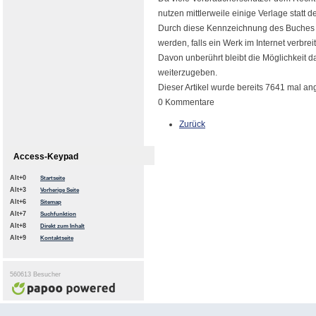
nutzen mittlerweile einige Verlage stat
Durch diese Kennzeichnung des Buches ka
werden, falls ein Werk im Internet verbrei
Davon unberührt bleibt die Möglichkeit 
weiterzugeben.
Dieser Artikel wurde bereits 7641 mal a
0 Kommentare
Zurück
Access-Keypad
Alt+0
Startseite
Alt+3
Vorherige Seite
Alt+6
Sitemap
Alt+7
Suchfunktion
Alt+8
Direkt zum Inhalt
Alt+9
Kontaktseite
560613 Besucher