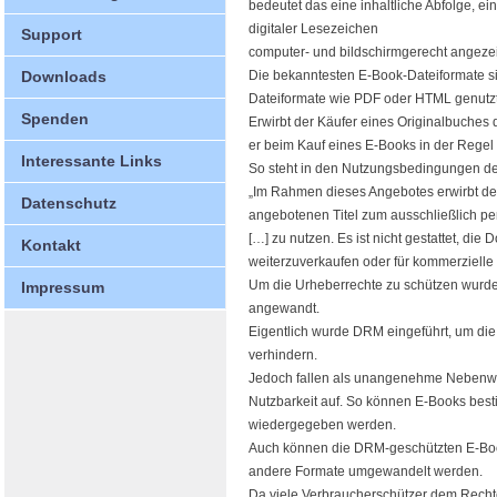
bedeutet das eine inhaltliche Abfolge, e
digitaler Lesezeichen
Support
computer- und bildschirmgerecht angezei
Downloads
Die bekanntesten E-Book-Dateiformate 
Dateiformate wie PDF oder HTML genutzt
Spenden
Erwirbt der Käufer eines Originalbuches 
er beim Kauf eines E-Books in der Regel
Interessante Links
So steht in den Nutzungsbedingungen de
„Im Rahmen dieses Angebotes erwirbt der
Datenschutz
angebotenen Titel zum ausschließlich p
[…] zu nutzen. Es ist nicht gestattet, die 
Kontakt
weiterzuverkaufen oder für kommerzielle
Um die Urheberrechte zu schützen wurd
Impressum
angewandt.
Eigentlich wurde DRM eingeführt, um die
verhindern.
Jedoch fallen als unangenehme Nebenwi
Nutzbarkeit auf. So können E-Books best
wiedergegeben werden.
Auch können die DRM-geschützten E-Books
andere Formate umgewandelt werden.
Da viele Verbraucherschützer dem Rec